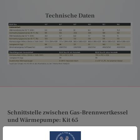
Technische Daten
Schnittstelle zwischen Gas-Brennwertkessel
und Wärmepumpe: Kit 65
Geringe Kosten, wenig Montageaufwand und kaum
zusätzlicher Platzbedarf: Mit dem Kit 65 wird der