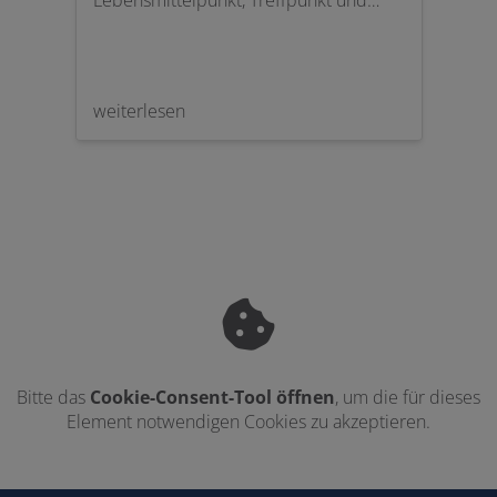
punkt und
um Bad, Heizung und Energie.
-Zone. Kein
ie
 Multitalent
 klassischen
weiterlesen
ten viele
tionen wie
sprudelndes
iltersysteme.
Bitte das
Cookie-Consent-Tool öffnen
, um die für dieses
Element notwendigen Cookies zu akzeptieren.