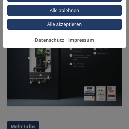
Heizungsmarkt
• Platzsparend: kein zusätzlicher Pufferspeicher
Alle ablehnen
notwendig
Alle akzeptieren
Datenschutz
Impressum
Mehr Infos