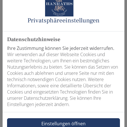
Gas-Brennwertkessel in nur 30 Minuten hybridfähig. Die
vormontierte Schnittstelle zwischen Kessel und
Wärmepumpe ist die optimale, gesetzeskonforme
Privatsphäre­einstellungen
Lösung bei Havarien oder budget- und zeitkritischen
Modernisierungen. Ab Einbau des Kit 65 bleiben bis zu
fünf Jahre Zeit, den regenerativen Anteil von 65 % –
Datenschutzhinweise
in dem Fall die Wärmepumpen-Außeneinheit –
nachzurüsten.
Ihre Zustimmung können Sie jederzeit widerrufen.
Wir verwenden auf dieser Webseite Cookies und
Vorteile von Kit 65
weitere Technologien, um Ihnen ein bestmögliches
• Hybridtechnologie: zukunftssichere Hybridheizung
Nutzungserlebnis zu bieten. Sie können das Setzen von
kombiniert Gas-Brennwert mit Wärmepumpe
Cookies auch ablehnen und unsere Seite nur mit den
• Günstiger Problemlöser: bei Havarien kann schnell
technisch notwendigen Cookies nutzen. Weitere
geholfen werden, die Nachrüstung einer Wärmepumpe
Informationen, sowie eine detaillierte Übersicht der
ist später möglich
Cookies und eingesetzten Technologien finden Sie in
• Gesetzeskonform: Einhaltung der 65-%-erneuerbare-
unserer Datenschutzerklärung. Sie können Ihre
Energien-Vorgabe
Einstellungen jederzeit ändern.
• Schnell & intuitiv: Installation hinter dem Kessel,
Montagezeit ca. 30 Minuten
• Innovativ: derzeit keine vergleichbare Lösung auf dem
Einstellungen öffnen