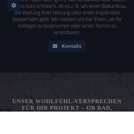
und uns kurz schildern, ob es z. B. um einen Badumbau,
die Wartung Ihrer Heizung oder einen tropfenden
Wasserhahn geht. Wir melden uns bei Ihnen, um Ihr
Anliegen zu besprechen oder einen Termin zu
vereinbaren.
Kontakt
UNSER WOHLFÜHL-VERSPRECHEN
FÜR IHR PROJEKT – OB BAD,
SANITÄR ODER HEIZUNG