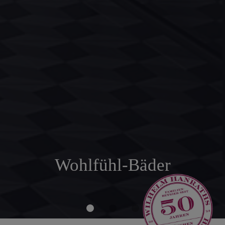
frisches Trinkwasser
Wohlfühl-Bäder
innovative Heizsysteme